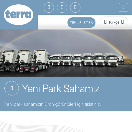
Türkçe
TEKLİF İSTE
Yeni Park Sahamız
Yeni park sahamızın Dron görüntüleri için tıklatınız.