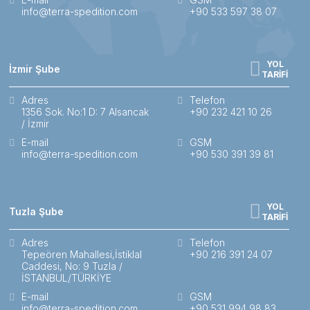
info@terra-spedition.com
+90 533 597 38 07
YOL
İzmir Şube
TARİFİ
Adres
Telefon
1356 Sok. No:1 D: 7 Alsancak
+90 232 421 10 26
/ İzmir
E-mail
GSM
info@terra-spedition.com
+90 530 391 39 81
YOL
Tuzla Şube
TARİFİ
Adres
Telefon
Tepeören Mahallesi,İstiklal
+90 216 391 24 07
Caddesi, No: 9 Tuzla /
İSTANBUL/TÜRKİYE
E-mail
GSM
info@terra-spedition.com
+90 531 994 98 83