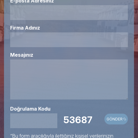
E-posta Adresiniz
Firma Adınız
Mesajınız
Doğrulama Kodu
53687
GÖNDER
“Bu form aracılığıyla ilettiğiniz kişisel verilerinizin