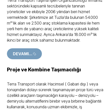
Terra Transport Taşıma İşleri Organizatörlüğü firmamız
sektöründeki kapsamlı tecrübeleriyle tanınan
yöneticiler ve ekibiyle 2006 yılından beri hizmet
vermektedir. Şirketimize ait Tuzla’da bulunan 54.000
m²'lik alan ve 2.500 araç stoklama kapasitesi ile hem
yerli hem de yabancı araç üreticilerine yüksek kaliteli
hizmet sunmaktayız. Ayrıca Ankara’da 18.000 m²'lik
ikinci bir araç stok sahamız bulunmaktadır.
Terra Transport, tüm altyapı ve üstyapı yatırımlarını
DEVAMI...
tamamlamış olup, sıfır veya kullanılmış ikinci ele
araçlara uzman kadrosu ile araç lojistiğinin tüm
ihtiyaçlarına çözüm üretebilen bir anlayışla
Proje ve Kombine Taşımacılığı
çalışmalarına devam etmektedir.
Terra Transport olarak Hacimsel ( Gabari dışı ) veya
Terra Transport olarak, tamamladığımız yatırımlarımızla,
tonajından dolayı sürerek taşınamayan proje türü veya
lojistik sektörünün önemli bir parçası olan PDI hattını
özellikli araçların taşımacılığın karayolu – denizyolu –
(Sevkiyat öncesi Kontrol) devreye aldık ve bu
demiryolu alternatiflerini birebir veya birbirine bağlantılı
hizmetlerini işinde deneyimli uzman çalışan kadrosu ile
kullanarak, konusunda uzman ekibimizle, iş
yerine getirmektedir.