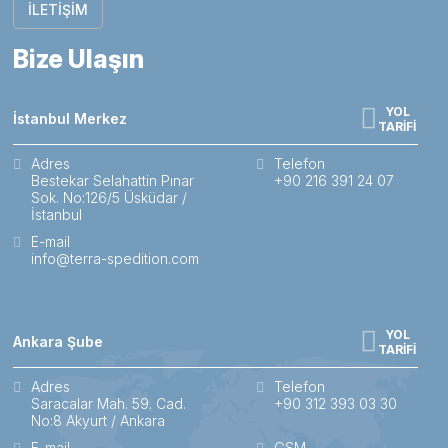
İLETİŞİM
Bize Ulaşın
YOL
İstanbul Merkez
TARİFİ
Adres
Telefon
Bestekar Selahattin Pınar
+90 216 391 24 07
Sok. No:126/5 Üsküdar /
İstanbul
E-mail
info@terra-spedition.com
YOL
Ankara Şube
TARİFİ
Adres
Telefon
Saracalar Mah. 59. Cad.
+90 312 393 03 30
No:8 Akyurt / Ankara
E-mail
GSM